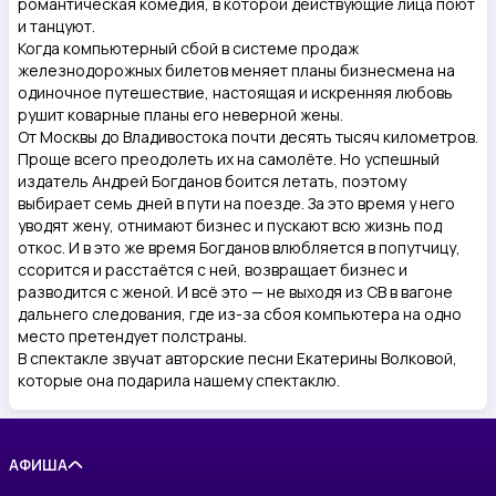
романтическая комедия, в которой действующие лица поют
и танцуют.
Когда компьютерный сбой в системе продаж
железнодорожных билетов меняет планы бизнесмена на
одиночное путешествие, настоящая и искренняя любовь
рушит коварные планы его неверной жены.
От Москвы до Владивостока почти десять тысяч километров.
Проще всего преодолеть их на самолёте. Но успешный
издатель Андрей Богданов боится летать, поэтому
выбирает семь дней в пути на поезде. За это время у него
уводят жену, отнимают бизнес и пускают всю жизнь под
откос. И в это же время Богданов влюбляется в попутчицу,
ссорится и расстаётся с ней, возвращает бизнес и
разводится с женой. И всё это — не выходя из СВ в вагоне
дальнего следования, где из-за сбоя компьютера на одно
место претендует полстраны.
В спектакле звучат авторские песни Екатерины Волковой,
которые она подарила нашему спектаклю.
АФИША