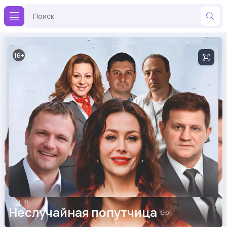
16
Театр
Неслучайная попутчица