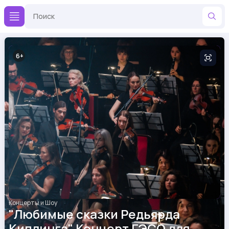
6
Концерты и Шоу
"Любимые сказки Редьярда
Киплинга" Концерт ГЭСО для