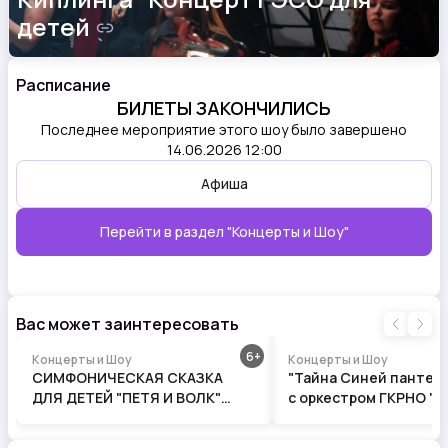
детей
Расписание
БИЛЕТЫ ЗАКОНЧИЛИСЬ
Последнее мероприятие этого шоу было завершено
14.06.2026 12:00
Афиша
Перейти в раздел
"Концерты и Шоу"
Вас может заинтересовать
6
Концерты и Шоу
Концерты и Шоу
СИМФОНИЧЕСКАЯ СКАЗКА
"Тайна Синей пантеры" Ска
ДЛЯ ДЕТЕЙ "ПЕТЯ И ВОЛК"
с оркестром ГКРНО "В
Концерт ГЭСО
Кубани" для детей