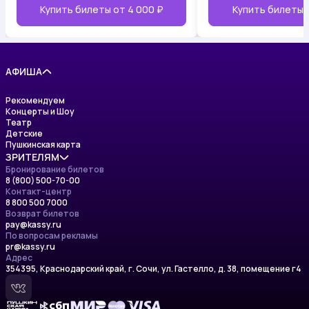
Купить билеты от
4 000 ₽
Купить билеты
АФИША
Рекомендуем
Концерты и Шоу
Театр
Детские
Пушкинская карта
ЗРИТЕЛЯМ
Бронирование билетов
8 (800) 500-70-00
Изменения в афише
Контакт-центр
Правила приобретения билетов
8 800 500 7000
Правила возврата билетов
Возврат билетов
Правила пользования сайтом
pay@kassy.ru
Политика обработки персональных данных
По вопросам рекламы
Условия пользования сервисом
pr@kassy.ru
Сертификаты
Адрес
Оставить отзыв
354395, Краснодарский край, г. Сочи, ул. Гастелло, д. 38, помещение г4