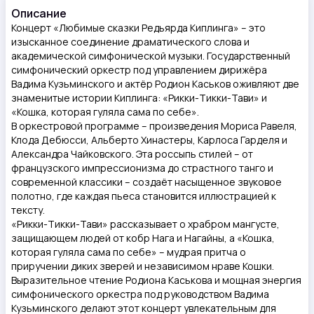
Описание
Концерт «Любимые сказки Редьярда Киплинга» – это
изысканное соединение драматического слова и
академической симфонической музыки. Государственный
симфонический оркестр под управлением дирижёра
Вадима Кузьминского и актёр Родион Каськов оживляют две
знаменитые истории Киплинга: «Рикки-Тикки-Тави» и
«Кошка, которая гуляла сама по себе».
В оркестровой программе – произведения Мориса Равеля,
Клода Дебюсси, Альберто Хинастеры, Карлоса Гарделя и
Александра Чайковского. Эта россыпь стилей – от
французского импрессионизма до страстного танго и
современной классики – создаёт насыщенное звуковое
полотно, где каждая пьеса становится иллюстрацией к
тексту.
«Рикки-Тикки-Тави» рассказывает о храбром мангусте,
защищающем людей от кобр Нага и Нагайны, а «Кошка,
которая гуляла сама по себе» – мудрая притча о
приручении диких зверей и независимом нраве Кошки.
Выразительное чтение Родиона Каськова и мощная энергия
симфонического оркестра под руководством Вадима
Кузьминского делают этот концерт увлекательным для