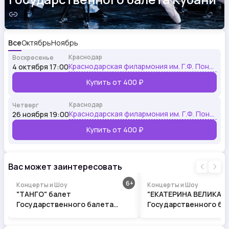
Все
Октябрь
Ноябрь
Краснодар
Воскресенье
Краснодарская филармония им. Г.Ф. Пономаренко
4 октября 17:00
Купить от
400 ₽
Краснодар
Четверг
Краснодарская филармония им. Г.Ф. Пономаренко
26 ноября 19:00
Купить от
400 ₽
Вас может заинтересовать
6
Концерты и Шоу
Концерты и Шоу
"ТАНГО" балет
"ЕКАТЕРИНА ВЕЛИКАЯ" Бале
Государственного балета
Государственного ба
Кубани
Кубани