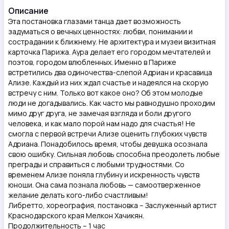
Описание
Эта постановка глазами танца дает возможность
задуматься о вечных ценностях: любви, понимании и
сострадании к ближнему. Не архитектура и музеи визитная
карточка Парижа. Аура делает его городом мечтателей и
поэтов, городом влюбленных. Именно в Париже
встретились два одиночества-слепой Адриан и красавица
Ализе. Каждый из них ждал счастье и надеялся на скорую
встречу с ним. Только вот какое оно? Об этом молодые
люди не догадывались. Как часто мы равнодушно проходим
мимо друг друга, не замечая взгляда и боли другого
человека, и как мало порой нам надо для счастья! Не
смогла с первой встречи Ализе оценить глубоких чувств
Адриана. Понадобилось время, чтобы девушка осознала
свою ошибку. Сильная любовь способна преодолеть любые
преграды и справиться с любыми трудностями. Со
временем Ализе поняла глубину и искренность чувств
юноши. Она сама познала любовь — самоотверженное
желание делать кого-либо счастливым!
Либретто, хореография, постановка – Заслуженный артист
Краснодарского края Мелкон Хачикян.
Продолжительность – 1 час