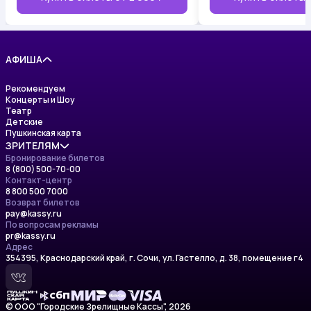
АФИША
Рекомендуем
Концерты и Шоу
Театр
Детские
Пушкинская карта
ЗРИТЕЛЯМ
Бронирование билетов
8 (800) 500-70-00
Изменения в афише
Контакт-центр
Правила приобретения билетов
8 800 500 7000
Правила возврата билетов
Возврат билетов
Правила пользования сайтом
pay@kassy.ru
Политика обработки персональных данных
По вопросам рекламы
Условия пользования сервисом
pr@kassy.ru
Сертификаты
Адрес
Оставить отзыв
354395, Краснодарский край, г. Сочи, ул. Гастелло, д. 38, помещение г4
© ООО "Городские Зрелищные Кассы", 2026