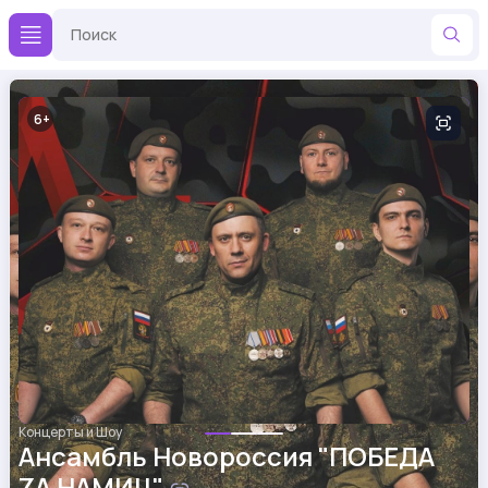
6
Концерты и Шоу
Ансамбль Новороссия "ПОБЕДА
ZA НАМИ!!"