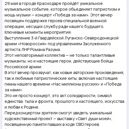
29 мая в городе Краснодаре пройдёт уникальное
музыкальное событие, которое объединяет патриотизм и
мощь музыки — концерт «Победа за нами». Этот вечер
посвящен поддержке героев специальной военной
операции, несущих службу ради нашего будущего.
Ключевые моменты мероприятия:
Выступление 3-й Гвардейской Луганско-Северодонецкой
армии «Новороссия» под управлением Заслуженного
артиста ЛНР Романа Разума.
Этот неповторимый коллектив — не только талантливые
музыканты, но и настоящие герои, действующие бойцы
Российской армии.
В этот вечер прозвучат, как новые авторские произведения,
так и любимые патриотические хиты, включая настоящие
гимны нашего времени «Нас миллионы русских» и «Победа
за нами».
Это не просто концерт, это акт солидарности, символ
единства: тыла и фронта, прошлого и настоящего, искусства
и любви к Родине.
Перед концертом зрители смогут увидеть уникальный
художественный проект — выставку «Свет души моей»,
посвященную памяти павших в ходе СВО героев.