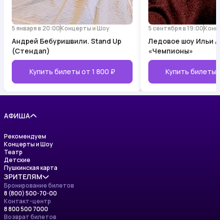
5 января в 20:00
Концерты и Шоу
5 сентября в 19:00
Конц
Андрей Бебуришвили. Stand Up
Ледовое шоу Ильи 
(Стендап)
«Чемпионы»
Купить билеты от
1 800 ₽
Купить билеты 
АФИША
Рекомендуем
Концерты и Шоу
Театр
Детские
Пушкинская карта
ЗРИТЕЛЯМ
Бронирование билетов
8 (800) 500-70-00
Изменения в афише
Контакт-центр
Правила приобретения билетов
8 800 500 7000
Правила возврата билетов
Возврат билетов